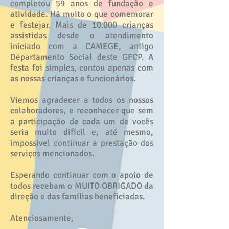
completou 59 anos de fundação e
atividade. Há muito o que comemorar
e festejar. Mais de 10.000 crianças
assistidas desde o atendimento
iniciado com a CAMEGE, antigo
Departamento Social deste GFCP. A
festa foi simples, contou apenas com
as nossas crianças e funcionários.
Viemos agradecer a todos os nossos
colaboradores, e reconhecer que sem
a participação de cada um de vocês
seria muito difícil e, até mesmo,
impossível continuar a prestação dos
serviços mencionados.
Esperando continuar com o apoio de
todos recebam o MUITO OBRIGADO da
direção e das famílias beneficiadas.
Atenciosamente,