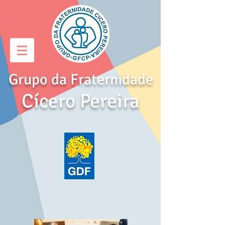
Grupo da Fraternidade
Cícero Pereira