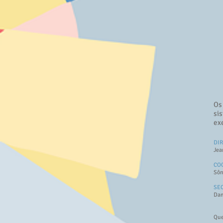
Os
si
ex
DI
Jea
CO
Sôn
SE
Dan
Que