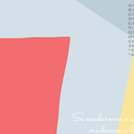
A) 
B) 
C) 
D) 
E) 
F) 
G) 
H) 
I) 
J) 
* J
* A
"Se mudarmos o iníc
mudamos a histó