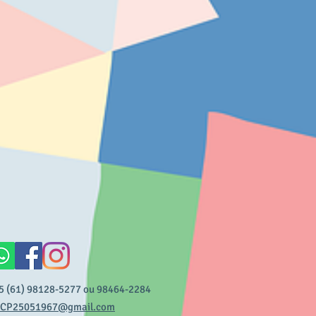
5 (61) 98128-5277 ou 98464-2284
CP25051967@gmail.com