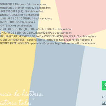
MONITORES Titulares: 16 colaboradres;
MONITORES Plantonistas: 02 colaboradres;
PROFESSORES (AS): 09 colaboradres;
NUTRICIONISTA: 01 colaboradora;
AUXILIARES DE COZINHA: 02 colaboradres;
COZINHEIRA: 02 colaboradres;
PORTEIRO: 01 colaborador;
AUXILIAR DE SERVIÇO GERAL/ZELADORIA: 01 claboradora;
AUXILIAR DE SERVIÇO GERAL/lAVANDERIA: 01
colaborador;
AUXILIARES DE SERVIÇOS GERAIS e CONSERVAÇÃO/lIMPEZA: 02 colaboradres;
OVENS APRENDIZES - parceria com a Instituição Casa Azul Felipe Augusto; e
GENTES PATRIMONIAIS - parceria - Empresa Segura/Munhoz - 02 claboradores.
io da história, ​
+5
ria toda."
GF